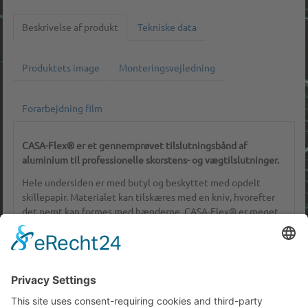
Beskrivelse af produkt
Tekniske data
Produktets image
Monteringsvejledning
Forarbejdning film
CASA-Flex
®
er et gennemprøvet tilslutningsbånd af
aluminium til professionelle skorstens- og vægtilslutninger.
Hele undersiden er med butyl og beskyttet med opdelt
skillepapir. Materialet kan tilskæres med en kniv, hvorefter
det nemt kan formes med hænderne. CASA-Flex
®
er meget
stabilt og vejrbestandigt. Tilslutningsbåndet leveres i
forskellige bredder og tagfarver.
Flere produkter